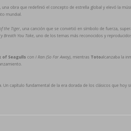
, una obra que redefinió el concepto de estrella global y elevó la mús
nto mundial.
of the Tiger
, una canción que se convirtió en símbolo de fuerza, super
ry Breath You Take
, uno de los temas más reconocidos y reproducido
k of Seagulls
con
I Ran (So Far Away)
, mientras
Toto
alcanzaba la in
lanzamiento.
na. Un capítulo fundamental de la era dorada de los clásicos que hoy