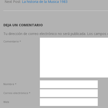
Next Post:
La historia de la Musica 1983
DEJA UN COMENTARIO
Tu dirección de correo electrónico no será publicada.
Los campos o
Comentario
*
Nombre
*
Correo electrónico
*
Web