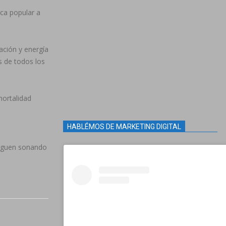
ica popular a
ación y energía
s de todos los
mortalidad
HABLÉMOS DE MARKETING DIGITAL
 siguen sonando