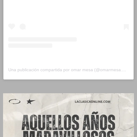
Una publicación compartida por omar mesa (@omarmesa.marketingdigital)