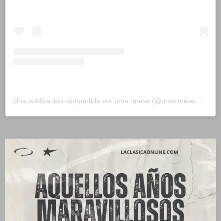
Una publicación compartida por omar mesa (@omarmesa.marketingdigital)