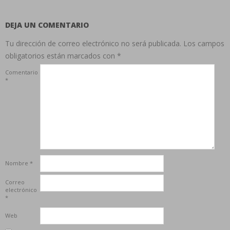
DEJA UN COMENTARIO
Tu dirección de correo electrónico no será publicada.
Los campos
obligatorios están marcados con
*
Comentario
*
Nombre
*
Correo
electrónico
*
Web